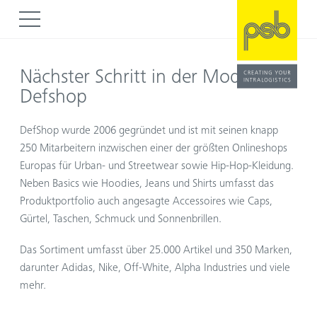
Z
Z
u
u
m
m
I
H
n
a
Nächster Schritt in der Mode mit
h
u
Defshop
a
p
l
t
DefShop wurde 2006 gegründet und ist mit seinen knapp
t
m
250 Mitarbeitern inzwischen einer der größten Onlineshops
e
Europas für Urban- und Streetwear sowie Hip-Hop-Kleidung.
n
Neben Basics wie Hoodies, Jeans und Shirts umfasst das
ü
Produktportfolio auch angesagte Accessoires wie Caps,
Gürtel, Taschen, Schmuck und Sonnenbrillen.
Das Sortiment umfasst über 25.000 Artikel und 350 Marken,
darunter Adidas, Nike, Off-White, Alpha Industries und viele
mehr.